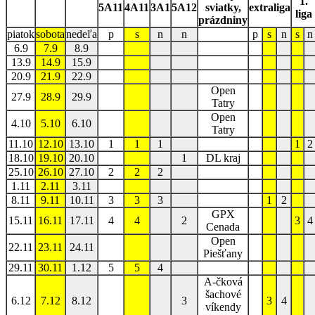
1.
5A11
4A11
3A1
5A12
sviatky,
extraliga
liga
prázdniny
piatok
sobota
nedeľa
p
s
n
n
p
s
n
s
n
6.9
7.9
8.9
13.9
14.9
15.9
20.9
21.9
22.9
Open
27.9
28.9
29.9
Tatry
Open
4.10
5.10
6.10
Tatry
11.10
12.10
13.10
1
1
1
1
2
18.10
19.10
20.10
1
DL kraj
25.10
26.10
27.10
2
2
2
1.11
2.11
3.11
8.11
9.11
10.11
3
3
3
1
2
GPX
15.11
16.11
17.11
4
4
2
3
4
Cenada
Open
22.11
23.11
24.11
Piešťany
29.11
30.11
1.12
5
5
4
A-čková
šachové
6.12
7.12
8.12
3
3
4
víkendy