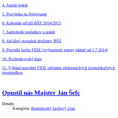
4. Sumár pokút
5. Pozvánka na žrebovanie
6. Kalendár súťaží BŠZ 2014/2015
7. Sadzobník poplatkov a pokút
8. Súťažný poriadok družstiev BŠZ
9. Pravidlá šachu FIDE (zvýraznené zmeny platné od 1.7.2014)
10. Rozhodcovský kurz
11. Výklad pravidiel FIDE ohľadne elektronických komunikačných
prostriedkov
Opustil nás Majster Ján Šefc
Detaily
Kategória:
Bratislavský šachový zväz