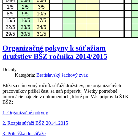
24/4
25/4
26/4
1/5
2/5
3/5
8/5
9/5
10/5
15/5
16/5
17/5
22/5
23/5
24/5
29/5
30/5
31/5
Organizačné pokyny k súťažiam
družstiev BŠZ ročníka 2014/2015
Detaily
Kategória:
Bratislavský šachový zväz
Blíži sa nám voný ročník súťaží družstiev, pre organizačných
pracovníkov prišiel časť sa naň pripraviť. Všetky potrrebné
informácie nájdete v dokumentoch, ktoré pre Vás pripravila ŠTK
BŠZ:
1. Organizačné pokyny
2. Rozpis súťaží BŠZ 201412015
3. Prihláška do súťaže