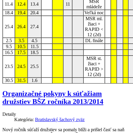
MSR
11.4
12.4
13.4
11
mládeže
18.4
19.4
20.4
Veľká noc
MSR ml.
žiaci +
25.4
26.4
27.4
RAPID <
12 (2d)
2.5
3.5
4.5
DL finále
9.5
10.5
11.5
16.5
17.5
18.5
MSR st.
žiaci +
23.5
24.5
25.5
RAPID >
12 (2d)
30.5
31.5
1.6
Organizačné pokyny k súťažiam
družstiev BŠZ ročníka 2013/2014
Detaily
Kategória:
Bratislavský šachový zväz
Nový ročník súťaží družstiev sa pomaly blíži a prišiel časť sa naň