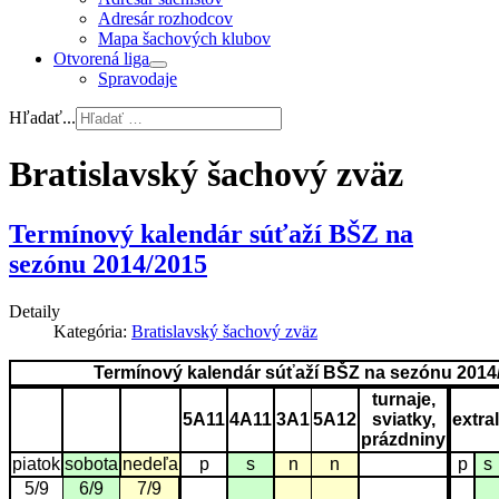
Adresár rozhodcov
Mapa šachových klubov
Otvorená liga
Spravodaje
Hľadať...
Bratislavský šachový zväz
Termínový kalendár súťaží BŠZ na
sezónu 2014/2015
Detaily
Kategória:
Bratislavský šachový zväz
Termínový kalendár súťaží BŠZ na sezónu 2014
turnaje,
5A11
4A11
3A1
5A12
sviatky,
extra
prázdniny
piatok
sobota
nedeľa
p
s
n
n
p
s
5/9
6/9
7/9