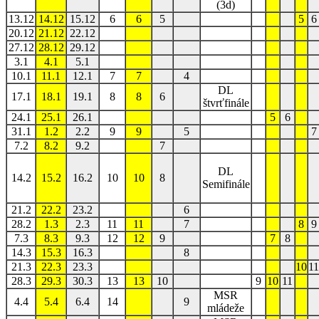
(3d)
13.12
14.12
15.12
6
6
5
5
6
20.12
21.12
22.12
27.12
28.12
29.12
3.1
4.1
5.1
10.1
11.1
12.1
7
7
4
DL
17.1
18.1
19.1
8
8
6
štvrťfinále
24.1
25.1
26.1
5
6
31.1
1.2
2.2
9
9
5
7
7.2
8.2
9.2
7
DL
14.2
15.2
16.2
10
10
8
Semifinále
21.2
22.2
23.2
6
28.2
1.3
2.3
11
11
7
8
9
7.3
8.3
9.3
12
12
9
7
8
14.3
15.3
16.3
8
21.3
22.3
23.3
10
11
28.3
29.3
30.3
13
13
10
9
10
11
MSR
4.4
5.4
6.4
14
9
mládeže