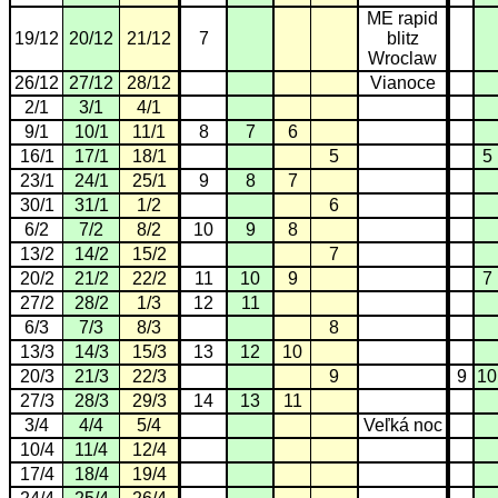
ME rapid
19/12
20/12
21/12
7
blitz
Wroclaw
26/12
27/12
28/12
Vianoce
2/1
3/1
4/1
9/1
10/1
11/1
8
7
6
16/1
17/1
18/1
5
5
23/1
24/1
25/1
9
8
7
30/1
31/1
1/2
6
6/2
7/2
8/2
10
9
8
13/2
14/2
15/2
7
20/2
21/2
22/2
11
10
9
7
27/2
28/2
1/3
12
11
6/3
7/3
8/3
8
13/3
14/3
15/3
13
12
10
20/3
21/3
22/3
9
9
10
27/3
28/3
29/3
14
13
11
3/4
4/4
5/4
Veľká noc
10/4
11/4
12/4
17/4
18/4
19/4