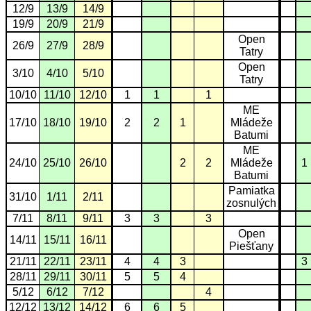
12/9
13/9
14/9
19/9
20/9
21/9
Open
26/9
27/9
28/9
Tatry
Open
3/10
4/10
5/10
Tatry
10/10
11/10
12/10
1
1
1
ME
17/10
18/10
19/10
2
2
1
Mládeže
Batumi
ME
24/10
25/10
26/10
2
2
Mládeže
1
Batumi
Pamiatka
31/10
1/11
2/11
zosnulých
7/11
8/11
9/11
3
3
3
Open
14/11
15/11
16/11
Piešťany
21/11
22/11
23/11
4
4
3
3
28/11
29/11
30/11
5
5
4
5/12
6/12
7/12
4
12/12
13/12
14/12
6
6
5