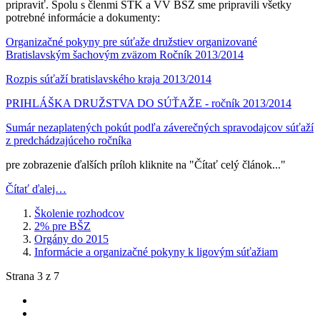
pripraviť. Spolu s členmi ŠTK a VV BŠZ sme pripravili všetky
potrebné informácie a dokumenty:
Organizačné pokyny pre súťaže družstiev organizované
Bratislavským šachovým zväzom Ročník 2013/2014
Rozpis súťaží bratislavského kraja 2013/2014
PRIHLÁŠKA DRUŽSTVA DO SÚŤAŽE - ročník 2013/2014
Sumár nezaplatených pokút podľa záverečných spravodajcov súťaží
z predchádzajúceho ročníka
pre zobrazenie ďalších príloh kliknite na "Čítať celý článok..."
Čítať ďalej…
Školenie rozhodcov
2% pre BŠZ
Orgány do 2015
Informácie a organizačné pokyny k ligovým súťažiam
Strana 3 z 7