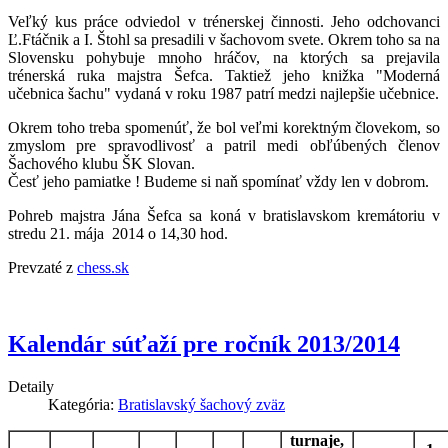
Veľký kus práce odviedol v trénerskej činnosti. Jeho odchovanci
Ľ.Ftáčnik a I. Štohl sa presadili v šachovom svete. Okrem toho sa na
Slovensku pohybuje mnoho hráčov, na ktorých sa prejavila
trénerská ruka majstra Šefca. Taktiež jeho knižka "Moderná
učebnica šachu" vydaná v roku 1987 patrí medzi najlepšie učebnice.
Okrem toho treba spomenúť, že bol veľmi korektným človekom, so
zmyslom pre spravodlivosť a patril medi obľúbených členov
Šachového klubu ŠK Slovan.
Česť jeho pamiatke ! Budeme si naň spomínať vždy len v dobrom.
Pohreb majstra Jána Šefca sa koná v bratislavskom kremátoriu v
stredu 21. mája 2014 o 14,30 hod.
Prevzaté z
chess.sk
Kalendár súťaží pre ročník 2013/2014
Detaily
Kategória:
Bratislavský šachový zväz
turnaje,