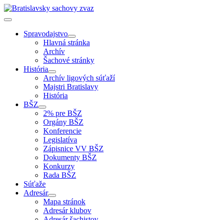
Spravodajstvo
Hlavná stránka
Archív
Šachové stránky
História
Archív ligových súťaží
Majstri Bratislavy
História
BŠZ
2% pre BŠZ
Orgány BŠZ
Konferencie
Legislatíva
Zápisnice VV BŠZ
Dokumenty BŠZ
Konkurzy
Rada BŠZ
Súťaže
Adresár
Mapa stránok
Adresár klubov
Adresár šachistov