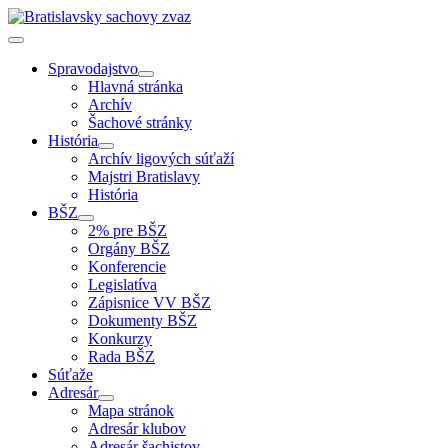
Spravodajstvo
Hlavná stránka
Archív
Šachové stránky
História
Archív ligových súťaží
Majstri Bratislavy
História
BŠZ
2% pre BŠZ
Orgány BŠZ
Konferencie
Legislatíva
Zápisnice VV BŠZ
Dokumenty BŠZ
Konkurzy
Rada BŠZ
Súťaže
Adresár
Mapa stránok
Adresár klubov
Adresár šachistov