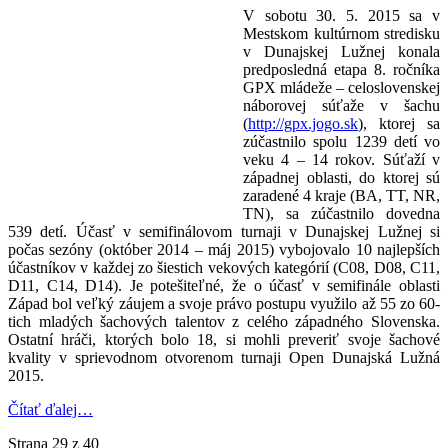
V sobotu 30. 5. 2015 sa v
Mestskom kultúrnom stredisku
v Dunajskej Lužnej konala
predposledná etapa 8. ročníka
GPX mládeže – celoslovenskej
náborovej súťaže v šachu
(
http://gpx.jogo.sk
), ktorej sa
zúčastnilo spolu 1239 detí vo
veku 4 – 14 rokov. Súťaží v
západnej oblasti, do ktorej sú
zaradené 4 kraje (BA, TT, NR,
TN), sa zúčastnilo dovedna
539 detí. Účasť v semifinálovom turnaji v Dunajskej Lužnej si
počas sezóny (október 2014 – máj 2015) vybojovalo 10 najlepších
účastníkov v každej zo šiestich vekových kategórií (C08, D08, C11,
D11, C14, D14). Je potešiteľné, že o účasť v semifinále oblasti
Západ bol veľký záujem a svoje právo postupu využilo až 55 zo 60-
tich mladých šachových talentov z celého západného Slovenska.
Ostatní hráči, ktorých bolo 18, si mohli preveriť svoje šachové
kvality v sprievodnom otvorenom turnaji Open Dunajská Lužná
2015.
Čítať ďalej…
Strana 29 z 40