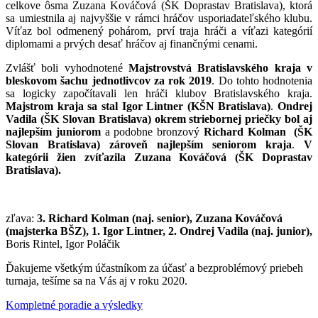
celkove ôsma Zuzana Kováčová (ŠK Doprastav Bratislava), ktorá
sa umiestnila aj najvyššie v rámci hráčov usporiadateľského klubu.
Víťaz bol odmenený pohárom, prví traja hráči a víťazi kategórií
diplomami a prvých desať hráčov aj finančnými cenami.
Zvlášť boli vyhodnotené
Majstrovstvá Bratislavského kraja v
bleskovom šachu jednotlivcov za rok 2019
. Do tohto hodnotenia
sa logicky započítavali len hráči klubov Bratislavského kraja.
Majstrom kraja sa stal Igor Lintner (KŠN Bratislava)
.
Ondrej
Vadila (ŠK Slovan Bratislava) okrem striebornej priečky bol aj
najlepším juniorom
a podobne bronzový
Richard Kolman (ŠK
Slovan Bratislava) zároveň najlepším seniorom kraja
.
V
kategórii žien zvíťazila Zuzana Kováčová (ŠK Doprastav
Bratislava).
zľava:
3. Richard Kolman (naj. senior), Zuzana Kováčová
(majsterka BŠZ), 1. Igor Lintner, 2. Ondrej Vadila (naj. junior),
Boris Rintel, Igor Poláčik
Ďakujeme všetkým účastníkom za účasť a bezproblémový priebeh
turnaja, tešíme sa na Vás aj v roku 2020.
Kompletné poradie a výsledky