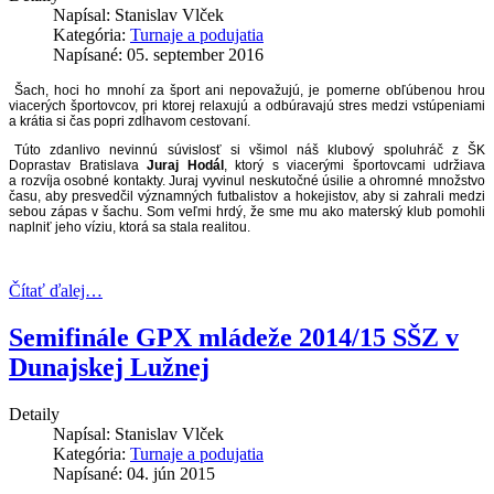
Napísal:
Stanislav Vlček
Kategória:
Turnaje a podujatia
Napísané: 05. september 2016
Šach, hoci ho mnohí za šport ani nepovažujú, je pomerne obľúbenou hrou
viacerých športovcov, pri ktorej relaxujú a odbúravajú stres medzi vstúpeniami
a krátia si čas popri zdĺhavom cestovaní.
Túto zdanlivo nevinnú súvislosť si všimol náš klubový spoluhráč z ŠK
Doprastav Bratislava
Juraj Hodál
, ktorý s viacerými športovcami udržiava
Если вы планируете пользоваться заемными средствами длитель
a rozvíja osobné kontakty. Juraj vyvinul neskutočné úsilie a ohromné množstvo
позаботиться о минимизации переплат. Выбирая
кредитные ка
času, aby presvedčil významných futbalistov a hokejistov, aby si zahrali medzi
обеспечиваете себе комфортные условия погашения даже после
sebou zápas v šachu. Som veľmi hrdý, že sme mu ako materský klub pomohli
Это позволяет значительно снизить финансовую нагрузку на в
naplniť jeho víziu, ktorá sa stala realitou.
покупки более доступными. Сравнивайте предложения разных 
экономный вариант.
Čítať ďalej…
Semifinále GPX mládeže 2014/15 SŠZ v
Dunajskej Lužnej
Detaily
Napísal:
Stanislav Vlček
Kategória:
Turnaje a podujatia
Napísané: 04. jún 2015