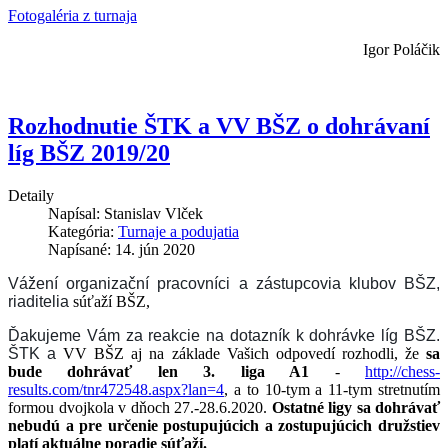
Fotogaléria z turnaja
Igor Poláčik
Rozhodnutie ŠTK a VV BŠZ o dohrávaní
líg BŠZ 2019/20
Detaily
Napísal:
Stanislav Vlček
Kategória:
Turnaje a podujatia
Napísané: 14. jún 2020
Vážení organizační pracovníci a zástupcovia klubov BŠZ,
riaditelia
súťaží BŠZ,
Ďakujeme Vám za reakcie na dotazník k dohrávke líg BŠZ.
ŠTK a
VV BŠZ aj na základe Vašich odpovedí rozhodli, že
sa
bude dohrávať len 3. liga A1
-
http://chess-
results.com/tnr472548.aspx?lan=4
, a to 10-tym a 11-tym stretnutím
formou dvojkola v dňoch 27.-28.6.2020.
Ostatné ligy sa dohrávať
nebudú a pre určenie postupujúcich a zostupujúcich družstiev
platí aktuálne poradie súťaží.