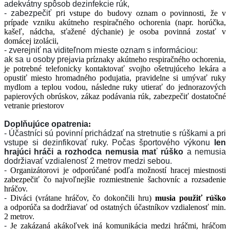
adekvátny spôsob dezinfekcie rúk,
- zabezpečiť pr
i vstupe do budovy oznam o povinnosti, že v
prípade vzniku akútneho respiračného ochorenia (napr. horúčka,
kašeľ, nádcha, sťažené dýchanie) je osoba povinná zostať v
domácej izolácii,
- zverejniť na viditeľnom mieste oznam s informáciou:
ak sa u osoby prej
avia príznaky akútneho respiračného ochorenia,
je potrebné telefonicky kontaktovať svojho ošetrujúceho lekára a
opustiť miesto hromadného podujatia, pravidelne si umývať ruky
mydlom a teplou vodou, následne ruky utierať do jednorazových
papierových obrúskov, zákaz podávania rúk, zabezpečiť dostatočné
vetranie priestorov
Doplňujúce opatrenia
:
- Účastníci sú povinní prichádzať na stretnutie s rúškami a pri
vstupe si dezinfikovať ruky. Počas športového výkonu
len
hrajúci hráči a rozhodca nemusia mať rúško
a nemusia
dodržiavať vzdialenosť 2 metrov medzi sebou.
-
Organizátorovi je odporúčané podľa možností hracej miestnosti
zabezpečiť čo najvoľnejšie rozmiestnenie šachovníc a rozsadenie
hráčov.
-
Diváci (vrátane hráčov, čo dokončili hru)
musia použiť rúško
a odporúča sa dodržiavať od ostatných účastníkov vzdialenosť min.
2 metrov.
-
Je zakázaná akákoľvek iná komunikácia medzi hráčmi, hráčom