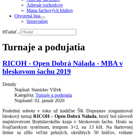
Adresár rozhodcov
Mapa šachových klubov
Otvorená liga
Spravodaje
Hľadať...
Turnaje a podujatia
RICOH - Open Dobrá Nálada - MBA v
bleskovom šachu 2019
Detaily
Napísal:
Stanislav Vlček
Kategória:
Turnaje a podujatia
Napísané: 02. január 2020
Poslednú sobotu v roku už tradične ŠK Doprastav zorganizoval
bleskový turnaj
RICOH – Open Dobrá Nálada
, ktorý bol zároveň
majstrovstvom Bratislavského kraja v bleskovom šachu. Hralo sa
švajčiarskym systémom, tempom 3+2, na 13 kôl. Na štartovnej
listine sa zišlo veľmi pekných, okrúhlych 50 hráčov, vrátane