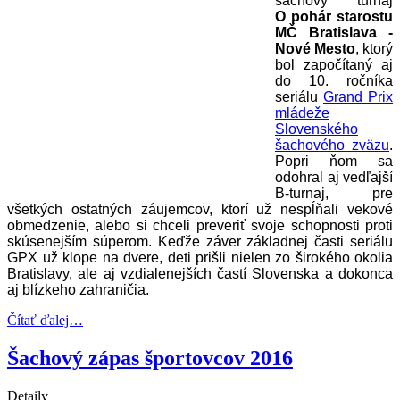
šachový turnaj
O pohár starostu
MČ Bratislava -
Nové Mesto
, ktorý
bol započítaný aj
do 10. ročníka
seriálu
Grand Prix
mládeže
Slovenského
šachového zväzu
.
Popri ňom sa
odohral aj vedľajší
B-turnaj, pre
všetkých ostatných záujemcov, ktorí už nespĺňali vekové
obmedzenie, alebo si chceli preveriť svoje schopnosti proti
skúsenejším súperom. Keďže záver základnej časti seriálu
GPX už klope na dvere, deti prišli nielen zo širokého okolia
Bratislavy, ale aj vzdialenejších častí Slovenska a dokonca
aj blízkeho zahraničia.
Čítať ďalej…
Šachový zápas športovcov 2016
Detaily