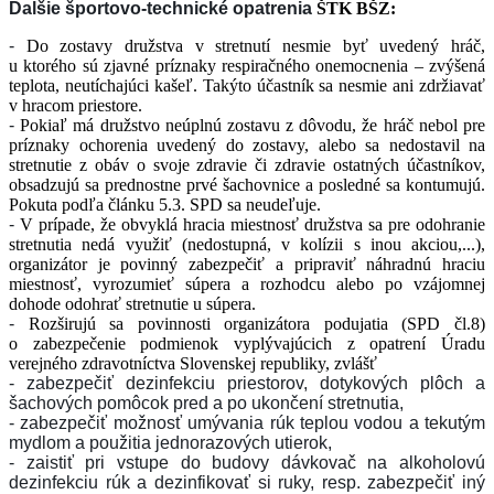
Ďalšie športovo-technické opatrenia
ŠTK BŠZ:
-
Do zostavy družstva v stretnutí nesmie byť uvedený hráč,
u ktorého sú zjavné príznaky respiračného onemocnenia – zvýšená
teplota, neutíchajúci kašeľ. Takýto účastník sa nesmie ani zdržiavať
v hracom priestore.
-
Pokiaľ má družstvo neúplnú zostavu z dôvodu, že hráč nebol pre
príznaky ochorenia uvedený do zostavy, alebo sa nedostavil na
stretnutie z obáv o svoje zdravie či zdravie ostatných účastníkov,
obsadzujú sa prednostne prvé šachovnice a posledné sa kontumujú.
Pokuta podľa článku 5.3. SPD sa neudeľuje.
-
V prípade, že obvyklá hracia miestnosť družstva sa pre odohranie
stretnutia nedá využiť (nedostupná, v kolízii s inou akciou,...),
organizátor je povinný zabezpečiť a pripraviť náhradnú hraciu
miestnosť, vyrozumieť súpera a rozhodcu alebo po vzájomnej
dohode odohrať stretnutie u súpera.
-
Rozširujú sa povinnosti organizátora podujatia (SPD čl.8)
o zabezpečenie podmienok vyplývajúcich z opatrení Úradu
verejného zdravotníctva Slovenskej republiky, zvlášť
- zabezpečiť dezinfekciu priestorov, dotykových plôch a
šachových pomôcok pred a po ukončení stretnutia,
- zabezpečiť možnosť umývania rúk teplou vodou a tekutým
mydlom a použitia jednorazových utierok,
- zaistiť pri vstupe do budovy dávkovač na alkoholovú
dezinfekciu rúk a dezinfikovať si ruky, resp. zabezpečiť iný