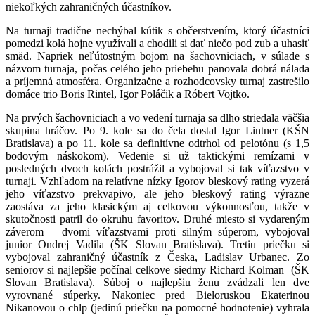
niekoľkých zahraničných účastníkov.
Na turnaji tradične nechýbal kútik s občerstvením, ktorý účastníci
pomedzi kolá hojne využívali a chodili si dať niečo pod zub a uhasiť
smäd. Napriek neľútostným bojom na šachovniciach, v súlade s
názvom turnaja, počas celého jeho priebehu panovala dobrá nálada
a príjemná atmosféra. Organizačne a rozhodcovsky turnaj zastrešilo
domáce trio Boris Rintel, Igor Poláčik a Róbert Vojtko.
Na prvých šachovniciach a vo vedení turnaja sa dlho striedala väčšia
skupina hráčov. Po 9. kole sa do čela dostal Igor Lintner (KŠN
Bratislava) a po 11. kole sa definitívne odtrhol od pelotónu (s 1,5
bodovým náskokom). Vedenie si už taktickými remízami v
posledných dvoch kolách postrážil a vybojoval si tak víťazstvo v
turnaji. Vzhľadom na relatívne nízky Igorov bleskový rating vyzerá
jeho víťazstvo prekvapivo, ale jeho bleskový rating výrazne
zaostáva za jeho klasickým aj celkovou výkonnosťou, takže v
skutočnosti patril do okruhu favoritov. Druhé miesto si vydareným
záverom – dvomi víťazstvami proti silným súperom, vybojoval
junior Ondrej Vadila (ŠK Slovan Bratislava). Tretiu priečku si
vybojoval zahraničný účastník z Česka, Ladislav Urbanec. Zo
seniorov si najlepšie počínal celkove siedmy Richard Kolman (ŠK
Slovan Bratislava). Súboj o najlepšiu ženu zvádzali len dve
vyrovnané súperky. Nakoniec pred Bieloruskou Ekaterinou
Nikanovou o chlp (jedinú priečku na pomocné hodnotenie) vyhrala