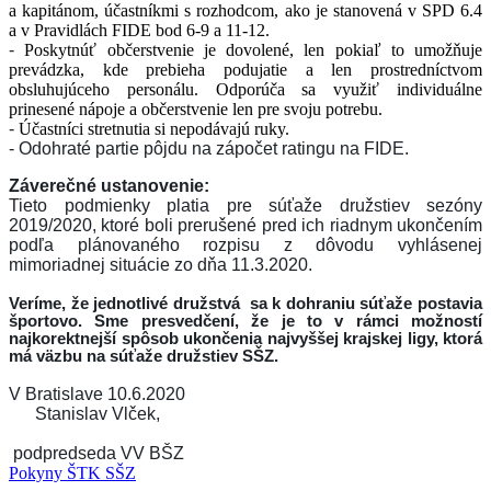
a kapitánom, účastníkmi s rozhodcom, ako je stanovená v SPD 6.4
a v Pravidlách FIDE bod 6-9 a 11-12.
-
Poskytnúť občerstvenie je dovolené, len pokiaľ to umožňuje
prevádzka, kde prebieha podujatie a len prostredníctvom
obsluhujúceho personálu. Odporúča sa využiť individuálne
prinesené nápoje a občerstvenie len pre svoju potrebu.
-
Účastníci stretnutia si nepodávajú ruky.
- Odohraté partie pôjdu na zápočet ratingu na FIDE.
Záverečné ustanovenie:
Tieto podmienky platia pre súťaže družstiev sezóny
2019/2020, ktoré boli prerušené pred ich riadnym ukončením
podľa plánovaného rozpisu z dôvodu vyhlásenej
mimoriadnej situácie zo dňa 11.3.2020.
Veríme, že jednotlivé družstvá sa k dohraniu súťaže postavia
športovo. Sme presvedčení, že je to v rámci možností
najkorektnejší spôsob ukončenia najvyššej krajskej ligy, ktorá
má väzbu na súťaže družstiev SŠZ.
V Bratislave 10.6.2020
Stanislav Vlček,
podpredseda VV BŠZ
Pokyny ŠTK SŠZ