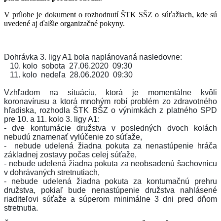
V prílohe je dokument o rozhodnutí ŠTK SŠZ o súťažiach, kde sú
uvedené aj ďalšie organizačné pokyny.
Dohrávka 3. ligy A1 bola naplánovaná nasledovne:
10. kolo
sobota
27.06.2020
09:30
11. kolo
nedeľa
28.06.2020
09:30
Vzhľadom na situáciu, ktorá je momentálne kvôli
koronavírusu a ktorá mnohým robí problém zo zdravotného
hľadiska, rozhodla ŠTK BŠZ o výnimkách z platného SPD
pre 10. a 11. kolo 3. ligy A1:
- dve kontumácie družstva v posledných dvoch kolách
nebudú znamenať vylúčenie zo súťaže,
-
nebude udelená žiadna pokuta za nenastúpenie hráča
základnej zostavy počas celej súťaže,
- nebude udelená žiadna pokuta za neobsadenú šachovnicu
v dohrávaných stretnutiach,
- nebude udelená žiadna pokuta za kontumačnú prehru
družstva, pokiaľ bude nenastúpenie družstva nahlásené
riaditeľovi súťaže a súperom minimálne 3 dni pred dňom
stretnutia.