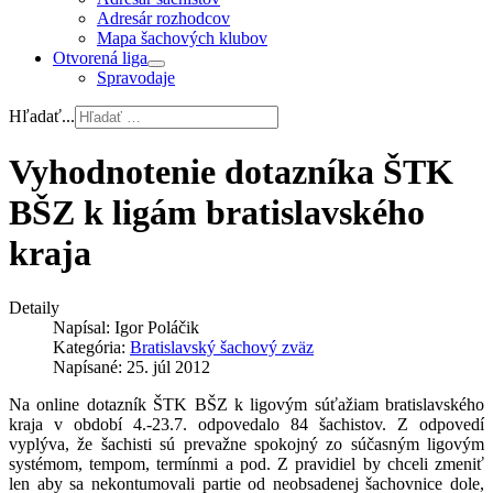
Adresár rozhodcov
Mapa šachových klubov
Otvorená liga
Spravodaje
Hľadať...
Vyhodnotenie dotazníka ŠTK
BŠZ k ligám bratislavského
kraja
Detaily
Napísal:
Igor Poláčik
Kategória:
Bratislavský šachový zväz
Napísané: 25. júl 2012
Na online dotazník ŠTK BŠZ k ligovým súťažiam bratislavského
kraja v období 4.-23.7. odpovedalo 84 šachistov. Z odpovedí
vyplýva, že šachisti sú prevažne spokojný zo súčasným ligovým
systémom, tempom, termínmi a pod. Z pravidiel by chceli zmeniť
len aby sa nekontumovali partie od neobsadenej šachovnice dole,