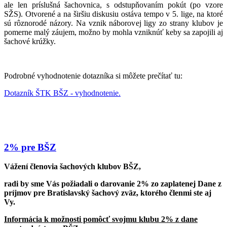
ale len príslušná šachovnica, s odstupňovaním pokút (po vzore
SŽS). Otvorené a na širšiu diskusiu ostáva tempo v 5. lige, na ktoré
sú rôznorodé názory. Na vznik náborovej ligy zo strany klubov je
pomerne malý záujem, možno by mohla vzniknúť keby sa zapojili aj
šachové krúžky.
Podrobné vyhodnotenie dotazníka si môžete prečítať tu:
Dotazník ŠTK BŠZ - vyhodnotenie.
2% pre BŠZ
Vážení členovia šachových klubov BŠZ,
radi by sme Vás požiadali o darovanie 2% zo zaplatenej Dane z
príjmov pre Bratislavský šachový zväz, ktorého členmi ste aj
Vy.
Informácia k možnosti pomôcť svojmu klubu 2% z dane