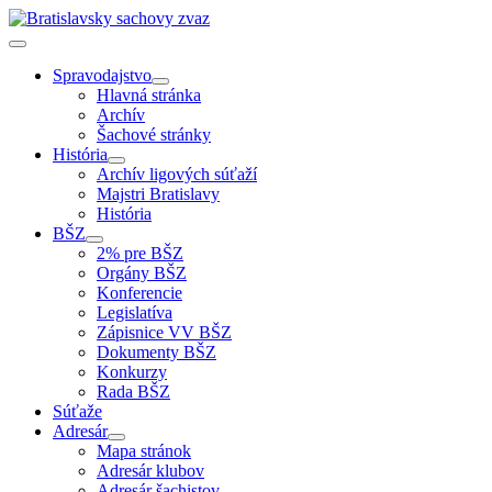
Spravodajstvo
Hlavná stránka
Archív
Šachové stránky
História
Archív ligových súťaží
Majstri Bratislavy
História
BŠZ
2% pre BŠZ
Orgány BŠZ
Konferencie
Legislatíva
Zápisnice VV BŠZ
Dokumenty BŠZ
Konkurzy
Rada BŠZ
Súťaže
Adresár
Mapa stránok
Adresár klubov
Adresár šachistov