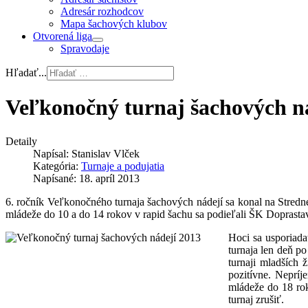
Adresár rozhodcov
Mapa šachových klubov
Otvorená liga
Spravodaje
Hľadať...
Veľkonočný turnaj šachových n
Detaily
Napísal:
Stanislav Vlček
Kategória:
Turnaje a podujatia
Napísané: 18. apríl 2013
6. ročník Veľkonočného turnaja šachových nádejí sa konal na Strednej
mládeže do 10 a do 14 rokov v rapid šachu sa podieľali ŠK Doprasta
Hoci sa usporiada
turnaja len deň po
turnaji mladších
pozitívne. Nepríj
mládeže do 18 rok
turnaj zrušiť.