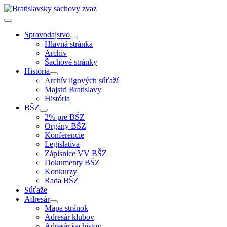
Spravodajstvo
Hlavná stránka
Archív
Šachové stránky
História
Archív ligových súťaží
Majstri Bratislavy
História
BŠZ
2% pre BŠZ
Orgány BŠZ
Konferencie
Legislatíva
Zápisnice VV BŠZ
Dokumenty BŠZ
Konkurzy
Rada BŠZ
Súťaže
Adresár
Mapa stránok
Adresár klubov
Adresár šachistov