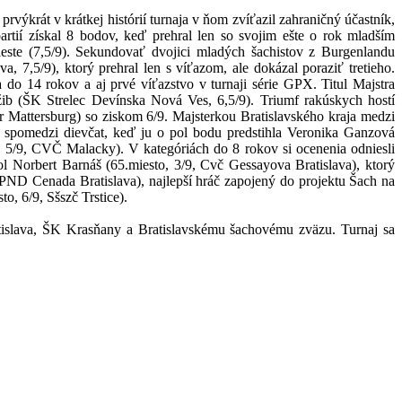
rvýkrát v krátkej histórií turnaja v ňom zvíťazil zahraničný účastník,
rtií získal 8 bodov, keď prehral len so svojim ešte o rok mladším
este (7,5/9). Sekundovať dvojici mladých šachistov z Burgenlandu
 7,5/9), ktorý prehral len s víťazom, ale dokázal poraziť tretieho.
 do 14 rokov a aj prvé víťazstvo v turnaji série GPX. Titul Majstra
ib (ŠK Strelec Devínska Nová Ves, 6,5/9). Triumf rakúskych hostí
er Mattersburg) so ziskom 6/9. Majsterkou Bratislavského kraja medzi
a spomedzi dievčat, keď ju o pol bodu predstihla Veronika Ganzová
o, 5/9, CVČ Malacky). V kategóriách do 8 rokov si ocenenia odniesli
l Norbert Barnáš (65.miesto, 3/9, Cvč Gessayova Bratislava), ktorý
 ŠPND Cenada Bratislava), najlepší hráč zapojený do projektu Šach na
o, 6/9, Sšszč Trstice).
islava, ŠK Krasňany a Bratislavskému šachovému zväzu. Turnaj sa