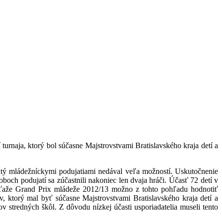
turnaja, ktorý bol súčasne Majstrovstvami Bratislavského kraja detí a
bitý mládežníckymi podujatiami nedával veľa možností. Uskutočnenie
boch podujatí sa zúčastnili nakoniec len dvaja hráči. Účasť 72 detí v
 súťaže Grand Prix mládeže 2012/13 možno z tohto pohľadu hodnotiť
, ktorý mal byť súčasne Majstrovstvami Bratislavského kraja detí a
v stredných škôl. Z dôvodu nízkej účasti usporiadatelia museli tento