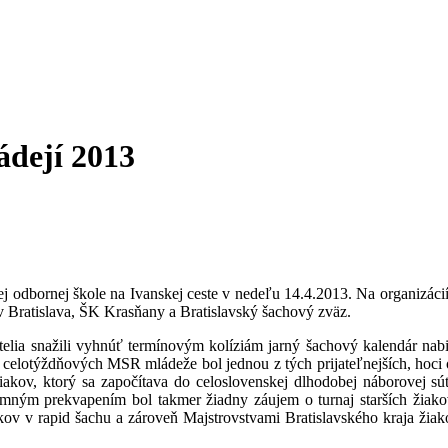
ádejí 2013
 odbornej škole na Ivanskej ceste v nedeľu 14.4.2013. Na organizácií 
v Bratislava, ŠK Krasňany a Bratislavský šachový zväz.
telia snažili vyhnúť termínovým kolíziám jarný šachový kalendár na
 celotýždňových MSR mládeže bol jednou z tých prijateľnejších, hoci o
 žiakov, ktorý sa započítava do celoslovenskej dlhodobej náborovej
emným prekvapením bol takmer žiadny záujem o turnaj starších žiakov
ov v rapid šachu a zároveň Majstrovstvami Bratislavského kraja žiako