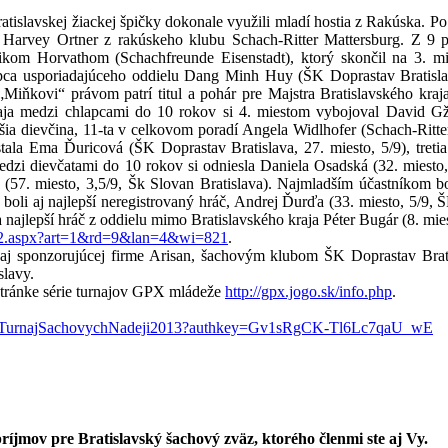
tislavskej žiackej špičky dokonale využili mladí hostia z Rakúska. Po p
 Harvey Ortner z rakúskeho klubu Schach-Ritter Mattersburg. Z 9 pa
kom Horvathom (Schachfreunde Eisenstadt), ktorý skončil na 3. mi
pca usporiadajúceho oddielu Dang Minh Huy (ŠK Doprastav Bratislava,
Miňkovi“ právom patrí titul a pohár pre Majstra Bratislavského kraja
raja medzi chlapcami do 10 rokov si 4. miestom vybojoval David Gž
epšia dievčina, 11-ta v celkovom poradí Angela Widlhofer (Schach-Ritt
la Ema Ďuricová (ŠK Doprastav Bratislava, 27. miesto, 5/9), treti
medzi dievčatami do 10 rokov si odniesla Daniela Osadská (32. miest
57. miesto, 3,5/9, Šk Slovan Bratislava). Najmladším účastníkom bo
boli aj najlepší neregistrovaný hráč, Andrej Ďurďa (33. miesto, 5/9,
jlepší hráč z oddielu mimo Bratislavského kraja Péter Bugár (8. miest
8092.aspx?art=1&rd=9&lan=4&wi=821
.
j sponzorujúcej firme Arisan, šachovým klubom ŠK Doprastav Brat
slavy.
 stránke série turnajov GPX mládeže
http://gpx.jogo.sk/info.php
.
cnyTurnajSachovychNadeji2013?authkey=Gv1sRgCK-Tl6Lc7qaU_wE
ríjmov pre Bratislavský šachový zväz, ktorého členmi ste aj Vy.