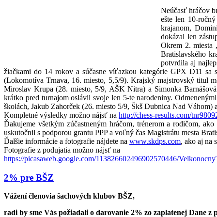
Neúčasť hráčov bra
ešte len 10-ročný
krajanom, Domini
dokázal len zástu
Okrem 2. miesta „
Bratislavského k
potvrdila aj najl
žiačkami do 14 rokov a súčasne víťazkou kategórie GPX D11 sa sta
(Lokomotíva Trnava, 16. miesto, 5,5/9). Krajský majstrovský titul 
Miroslav Krupa (28. miesto, 5/9, AŠK Nitra) a Simonka Barnášová (
krátko pred turnajom oslávil svoje len 5-te narodeniny. Odmenenými 
školách, Jakub Zahorček (26. miesto 5/9, Škš Dubnica Nad Váhom) a na
Kompletné výsledky možno nájsť na
http://chess-results.com/tnr9
Ďakujeme všetkým zúčastneným hráčom, trénerom a rodičom, ako a
uskutočnil s podporou grantu PPP a voľný čas Magistrátu mesta Brati
Ďalšie informácie a fotografie nájdete na
www.skdps.com
, ako aj na
Fotografie z podujatia možno nájsť na
https://picasaweb.google.com/113826602496902570446/Velkono
2% pre BŠZ
Vážení členovia šachových klubov BŠZ,
radi by sme Vás požiadali o darovanie 2% zo zaplatenej Dane z p