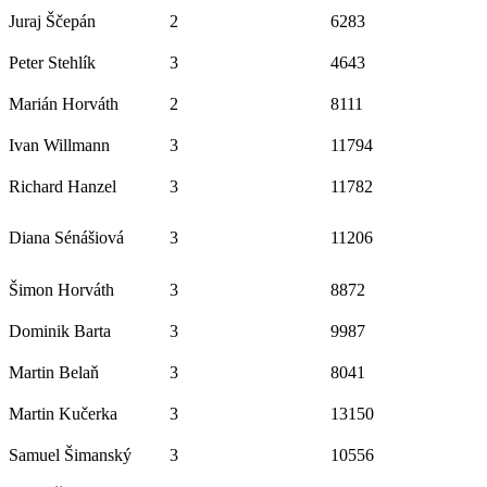
Juraj Ščepán
2
6283
Peter Stehlík
3
4643
Marián Horváth
2
8111
Ivan Willmann
3
11794
Richard Hanzel
3
11782
Diana Sénášiová
3
11206
Šimon Horváth
3
8872
Dominik Barta
3
9987
Martin Belaň
3
8041
Martin Kučerka
3
13150
Samuel Šimanský
3
10556