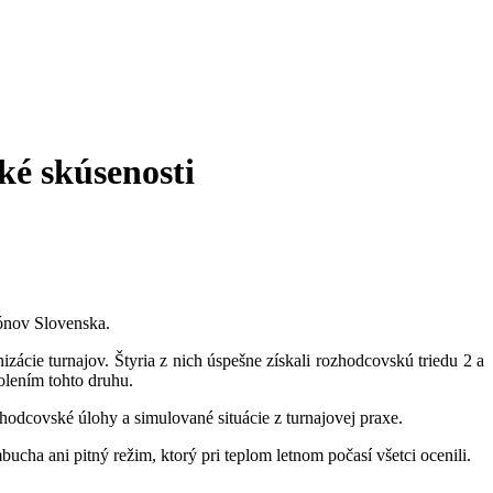
ké skúsenosti
iónov Slovenska.
izácie turnajov. Štyria z nich úspešne získali rozhodcovskú triedu 2 a
kolením tohto druhu.
odcovské úlohy a simulované situácie z turnajovej praxe.
cha ani pitný režim, ktorý pri teplom letnom počasí všetci ocenili.