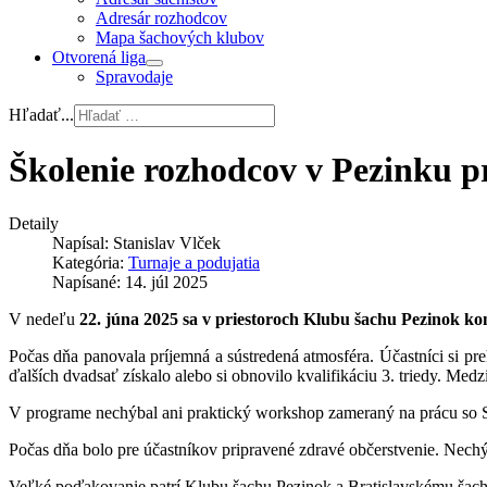
Adresár rozhodcov
Mapa šachových klubov
Otvorená liga
Spravodaje
Hľadať...
Školenie rozhodcov v Pezinku pr
Detaily
Napísal:
Stanislav Vlček
Kategória:
Turnaje a podujatia
Napísané: 14. júl 2025
V nedeľu
22. júna 2025 sa v priestoroch Klubu šachu Pezinok ko
Počas dňa panovala príjemná a sústredená atmosféra. Účastníci si preh
ďalších dvadsať získalo alebo si obnovilo kvalifikáciu 3. triedy. Medzi
V programe nechýbal ani praktický workshop zameraný na prácu so Sw
Počas dňa bolo pre účastníkov pripravené zdravé občerstvenie. Nechýb
Veľké poďakovanie patrí Klubu šachu Pezinok a Bratislavskému šacho