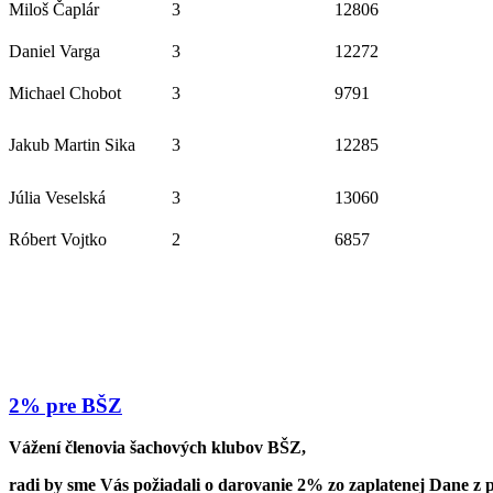
Miloš Čaplár
3
12806
Daniel Varga
3
12272
Michael Chobot
3
9791
Jakub Martin Sika
3
12285
Júlia Veselská
3
13060
Róbert Vojtko
2
6857
2% pre BŠZ
Vážení členovia šachových klubov BŠZ,
radi by sme Vás požiadali o darovanie 2% zo zaplatenej Dane z p