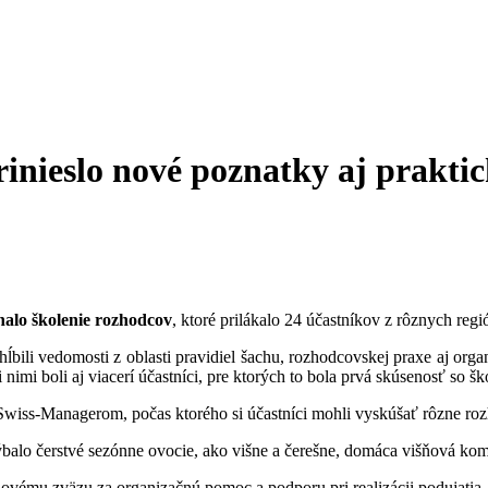
inieslo nové poznatky aj praktic
nalo školenie rozhodcov
, ktoré prilákalo 24 účastníkov z rôznych reg
ĺbili vedomosti z oblasti pravidiel šachu, rozhodcovskej praxe aj organ
 nimi boli aj viacerí účastníci, pre ktorých to bola prvá skúsenosť so š
iss-Managerom, počas ktorého si účastníci mohli vyskúšať rôzne rozh
alo čerstvé sezónne ovocie, ako višne a čerešne, domáca višňová kombu
vému zväzu za organizačnú pomoc a podporu pri realizácii podujatia.