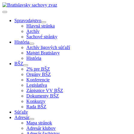
Spravodajstvo
Hlavná stránka
Archív
Šachové stránky
História
Archív ligových súťaží
Majstri Bratislavy
História
BŠZ
2% pre BŠZ
Orgány BŠZ
Konferencie
Legislatíva
Zápisnice VV BŠZ
Dokumenty BŠZ
Konkurzy
Rada BŠZ
Súťaže
Adresár
Mapa stránok
Adresár klubov
Adresár šachistov