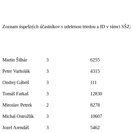
Zoznam úspešných účastníkov s udelenou triedou a ID v rámci SŠZ:
Martin Šilhár
3
6255
Peter Varholák
3
4315
Ondrej Gábriš
3
111
Tomáš Farkaš
3
12830
Miroslav Petrek
2
8278
Michal Ostrožlík
3
10607
Jozef Arendáš
3
5462