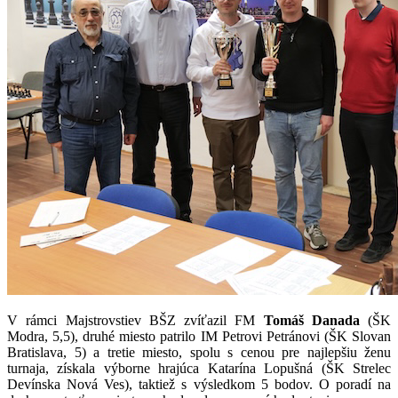
V rámci Majstrovstiev BŠZ zvíťazil FM
Tomáš Danada
(ŠK
Modra, 5,5), druhé miesto patrilo IM Petrovi Petránovi (ŠK Slovan
Bratislava, 5) a tretie miesto, spolu s cenou pre najlepšiu ženu
turnaja, získala výborne hrajúca Katarína Lopušná (ŠK Strelec
Devínska Nová Ves), taktiež s výsledkom 5 bodov. O poradí na