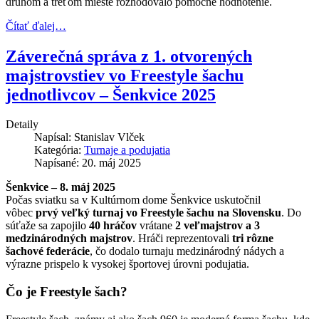
druhom a treťom mieste rozhodovalo pomocné hodnotenie.
Čítať ďalej…
Záverečná správa z 1. otvorených
majstrovstiev vo Freestyle šachu
jednotlivcov – Šenkvice 2025
Detaily
Napísal:
Stanislav Vlček
Kategória:
Turnaje a podujatia
Napísané: 20. máj 2025
Šenkvice – 8. máj 2025
Počas sviatku sa v Kultúrnom dome Šenkvice uskutočnil
vôbec
prvý veľký turnaj vo Freestyle šachu na Slovensku
. Do
súťaže sa zapojilo
40 hráčov
vrátane
2 veľmajstrov a 3
medzinárodných majstrov
. Hráči reprezentovali
tri rôzne
šachové federácie
, čo dodalo turnaju medzinárodný nádych a
výrazne prispelo k vysokej športovej úrovni podujatia.
Čo je Freestyle šach?