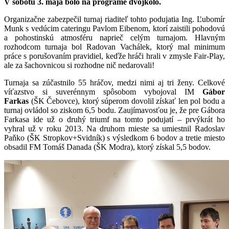
V sobotu 3. mája bolo na programe dvojkolo.
O
rganizačne zabezpečil turnaj riaditeľ tohto podujatia Ing. Ľubomír
Munk s vedúcim cateringu Pavlom Eibenom, ktorí zaistili pohodovú
a pohostinskú atmosféru naprieč celým turnajom. Hlavným
rozhodcom turnaja bol Radovan Vachálek, ktorý mal minimum
práce s porušovaním pravidiel, keďže hráči hrali v zmysle Fair-Play,
ale za šachovnicou si rozhodne nič nedarovali!
Turnaja sa zúčastnilo 55 hráčov, medzi nimi aj tri ženy. Celkové
víťazstvo si suverénnym spôsobom vybojoval IM
Gábor
Farkas
(ŠK Čebovce), ktorý súperom dovolil získať len pol bodu a
turnaj ovládol so ziskom 6,5 bodu. Zaujímavosťou je, že pre Gábora
Farkasa ide už o druhý triumf na tomto podujatí – prvýkrát ho
vyhral už v roku 2013. Na druhom mieste sa umiestnil Radoslav
Paňko (ŠK Stropkov+Svidník) s výsledkom 6 bodov a tretie miesto
obsadil FM Tomáš Danada (ŠK Modra), ktorý získal 5,5 bodov.