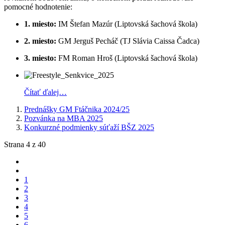
pomocné hodnotenie:
1. miesto:
IM Štefan Mazúr (Liptovská šachová škola)
2. miesto:
GM Jerguš Pecháč (TJ Slávia Caissa Čadca)
3. miesto:
FM Roman Hroš (Liptovská šachová škola)
Čítať ďalej…
Prednášky GM Ftáčnika 2024/25
Pozvánka na MBA 2025
Konkurzné podmienky súťaží BŠZ 2025
Strana 4 z 40
1
2
3
4
5
6