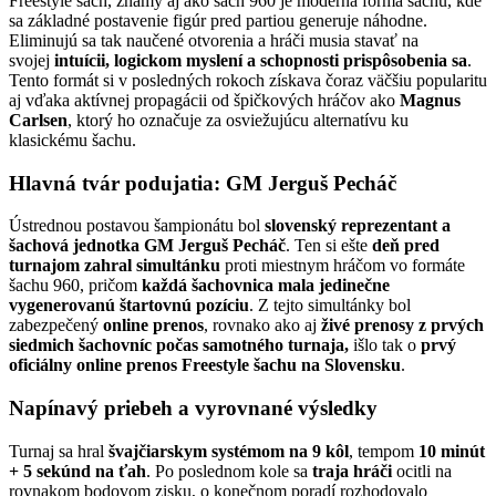
Freestyle šach, známy aj ako šach 960 je moderná forma šachu, kde
sa základné postavenie figúr pred partiou generuje náhodne.
Eliminujú sa tak naučené otvorenia a hráči musia stavať na
svojej
intuícii, logickom myslení a schopnosti prispôsobenia sa
.
Tento formát si v posledných rokoch získava čoraz väčšiu popularitu
aj vďaka aktívnej propagácii od špičkových hráčov ako
Magnus
Carlsen
, ktorý ho označuje za osviežujúcu alternatívu ku
klasickému šachu.
Hlavná tvár podujatia: GM Jerguš Pecháč
Ústrednou postavou šampionátu bol
slovenský reprezentant a
šachová jednotka GM Jerguš Pecháč
. Ten si ešte
deň pred
turnajom zahral simultánku
proti miestnym hráčom vo formáte
šachu 960, pričom
každá šachovnica mala jedinečne
vygenerovanú štartovnú pozíciu
. Z tejto simultánky bol
zabezpečený
online prenos
, rovnako ako aj
živé prenosy z prvých
siedmich šachovníc počas samotného turnaja,
išlo tak o
prvý
oficiálny online prenos Freestyle šachu na Slovensku
.
Napínavý priebeh a vyrovnané výsledky
Turnaj sa hral
švajčiarskym systémom na 9 kôl
, tempom
10 minút
+ 5 sekúnd na ťah
. Po poslednom kole sa
traja hráči
ocitli na
rovnakom bodovom zisku, o konečnom poradí rozhodovalo