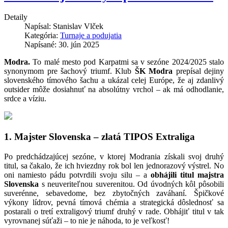
Detaily
Napísal:
Stanislav Vlček
Kategória:
Turnaje a podujatia
Napísané: 30. jún 2025
Modra.
To malé mesto pod Karpatmi sa v sezóne 2024/2025 stalo
synonymom pre šachový triumf. Klub
ŠK Modra
prepísal dejiny
slovenského tímového šachu a ukázal celej Európe, že aj zdanlivý
outsider môže dosiahnuť na absolútny vrchol – ak má odhodlanie,
srdce a víziu.
1. Majster Slovenska – zlatá TIPOS Extraliga
Po predchádzajúcej sezóne, v ktorej Modrania získali svoj druhý
titul, sa čakalo, že ich hviezdny rok bol len jednorazový výstrel. No
oni namiesto pádu potvrdili svoju silu – a
obhájili titul majstra
Slovenska
s neuveriteľnou suverenitou. Od úvodných kôl pôsobili
suverénne, sebavedome, bez zbytočných zaváhaní. Špičkové
výkony lídrov, pevná tímová chémia a strategická dôslednosť sa
postarali o tretí extraligový triumf druhý v rade. Obhájiť titul v tak
vyrovnanej súťaži – to nie je náhoda, to je veľkosť!