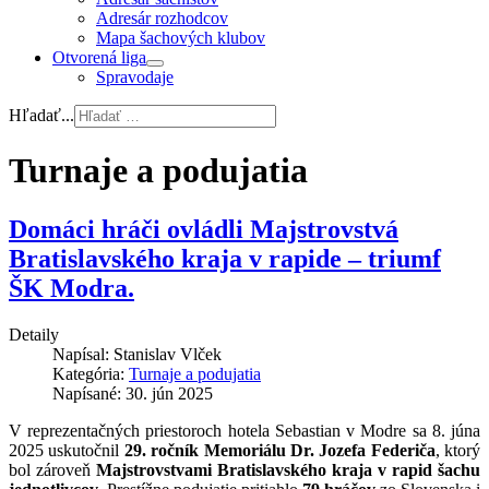
Adresár rozhodcov
Mapa šachových klubov
Otvorená liga
Spravodaje
Hľadať...
Turnaje a podujatia
Domáci hráči ovládli Majstrovstvá
Bratislavského kraja v rapide – triumf
ŠK Modra.
Detaily
Napísal:
Stanislav Vlček
Kategória:
Turnaje a podujatia
Napísané: 30. jún 2025
V reprezentačných priestoroch hotela Sebastian v Modre sa 8. júna
2025 uskutočnil
29. ročník Memoriálu Dr. Jozefa Federiča
, ktorý
bol zároveň
Majstrovstvami Bratislavského kraja v rapid šachu