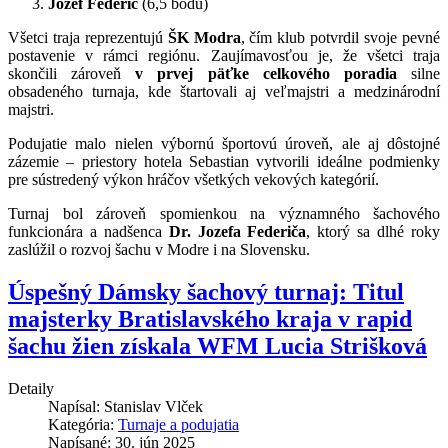
Jozef Federič
(6,5 bodu)
Všetci traja reprezentujú
ŠK Modra
, čím klub potvrdil svoje pevné
postavenie v rámci regiónu. Zaujímavosťou je, že všetci traja
skončili zároveň
v prvej päťke celkového poradia
silne
obsadeného turnaja, kde štartovali aj veľmajstri a medzinárodní
majstri.
Podujatie malo nielen výbornú športovú úroveň, ale aj dôstojné
zázemie – priestory hotela Sebastian vytvorili ideálne podmienky
pre sústredený výkon hráčov všetkých vekových kategórií.
Turnaj bol zároveň spomienkou na významného šachového
funkcionára a nadšenca
Dr. Jozefa Federiča
, ktorý sa dlhé roky
zaslúžil o rozvoj šachu v Modre i na Slovensku.
Úspešný Dámsky šachový turnaj: Titul
majsterky Bratislavského kraja v rapid
šachu žien získala WFM Lucia Strišková
Detaily
Napísal:
Stanislav Vlček
Kategória:
Turnaje a podujatia
Napísané: 30. jún 2025