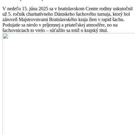
V nedeľu 15. júna 2025 sa v bratislavskom Centre rodiny uskutočnil
už 5. ročník charitatívneho Dámskeho šachového turnaja, ktorý bol
zároveň Majstrovstvami Bratislavského kraja žien v rapid šachu.
Podujatie sa nieslo v príjemnej a priateľskej atmosfére, no na
šachovniciach to vrelo – súťažilo sa totiž o krajský titul.