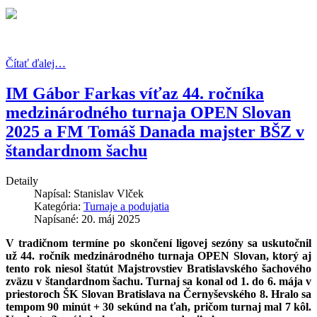
Čítať ďalej…
IM Gábor Farkas víťaz 44. ročníka
medzinárodného turnaja OPEN Slovan
2025 a FM Tomáš Danada majster BŠZ v
štandardnom šachu
Detaily
Napísal:
Stanislav Vlček
Kategória:
Turnaje a podujatia
Napísané: 20. máj 2025
V tradičnom termíne po skončení ligovej sezóny sa uskutočnil
už 44. ročník medzinárodného turnaja OPEN Slovan, ktorý aj
tento rok niesol štatút Majstrovstiev Bratislavského šac
hového
zväzu v štandardnom šachu. Turnaj sa konal od 1. do 6. mája v
priestoroch ŠK Slovan Bratislava na Černyševského 8. Hralo sa
tempom 90 minút + 30 sekúnd na ťah, pričom turnaj mal 7 kôl.