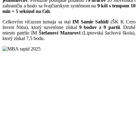
jednotlivcov
. Prestížne podujatie pritiahlo
79 hráčov
zo Slovenska i
zahraničia a hralo sa švajčiarskym systémom na
9 kôl s tempom 10
min + 5 sekúnd na ťah
.
Celkovým víťazom turnaja sa stal
IM Samir Sahidi
(ŠK K Cero
Invest Nitra), ktorý suverénne získal
9 bodov z 9 partií
. Druhé
miesto patrilo IM
Štefanovi Mazurovi
(Liptovská šachová škola),
ktorý získal 7,5 bodu.