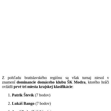
Z pohľadu bratislavského regiónu sa však turnaj niesol v
znamení
dominancie domáceho klubu ŠK Modra
, ktorého hráči
ovládli
prvé tri miesta krajskej klasifikácie
:
Patrik Števík
(7 bodov)
Lukáš Bango
(7 bodov)