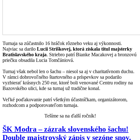
Turnaja sa zúčastnilo 16 hráčok rôzneho veku aj výkonnosti.
Najviac sa darilo
Lucii Striškovej, ktorá získala titul majsterky
Bratislavského kraja
. Striebro patrí Bianke Macakovej a bronzovú
priečku obsadila Lucia Tomčániová.
Turnaj však nebol len o šachu – niesol sa aj v charitatívnom duchu.
V rámci dobrovoľného štartovného a príspevkov sa podarilo
vyzbierať krásnych 250 eur, ktoré boli venované Centru rodiny na
Bazovského ulici, kde sa turnaj už tradične konal.
Veľké poďakovanie patrí všetkým účastníčkam, organizátorom,
rozhodcom a podporovateľom turnaja.
Tešíme sa na ďalší ročník!
ŠK Modra – zázrak slovenského šachu!
Double majstrovský zápis v sezóne snov.