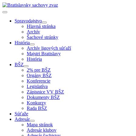
Spravodajstvo
Hlavná stránka
Archív
Šachové stránky
História
Archív ligových súťaží
Majstri Bratislavy
História
BŠZ
2% pre BŠZ
Orgány BŠZ
Konferencie
Legislatíva
Zápisnice VV BŠZ
Dokumenty BŠZ
Konkurzy
Rada BŠZ
Súťaže
Adresár
Mapa stránok
Adresár klubov
Adresár šachistov